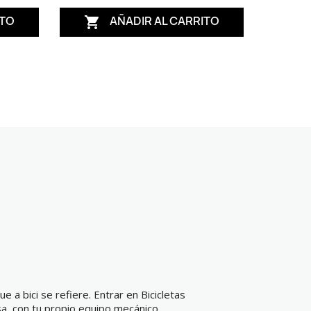
ITO
AÑADIR AL CARRITO

e a bici se refiere. Entrar en Bicicletas
a, con tu propio equipo mecánico.