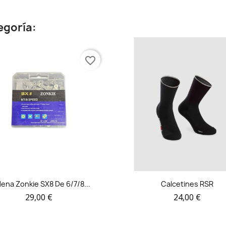
egoría:
favorite_border
ena Zonkie SX8 De 6/7/8...
Calcetines RSR
29,00 €
24,00 €