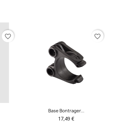
favorite_border
favorite_border
Base Bontrager...
17,49 €