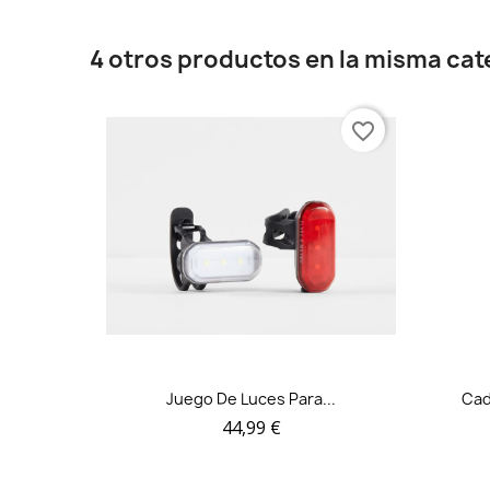
4 otros productos en la misma cat
favorite_border
Juego De Luces Para...
Cad
44,99 €