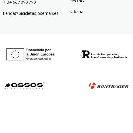
Eléctrica
+ 34
669 098 798
Urbana
tienda@bicicletasjosemari.es