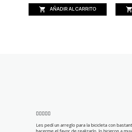
AÑADIR AL CARRITO






Les pedí un arreglo para la bicicleta con bastan
hacerme el favor de realizarlo, lo hicieron a m