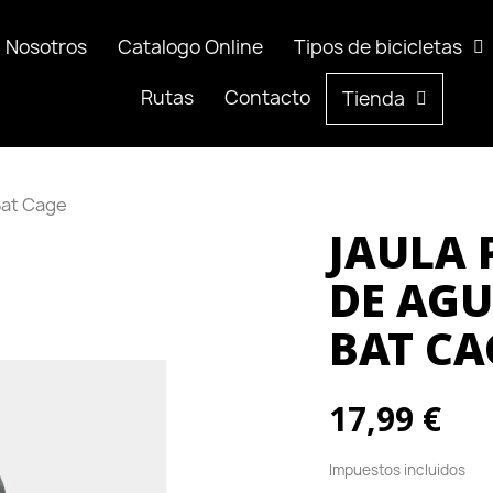
Nosotros
Nosotros
Catalogo Online
Catalogo Online
Tipos de bicicletas
Tipos de bicicletas
Rutas
Rutas
Contacto
Contacto
Tienda
Tienda
Bat Cage
JAULA 
DE AG
BAT CA
17,99 €
Impuestos incluidos