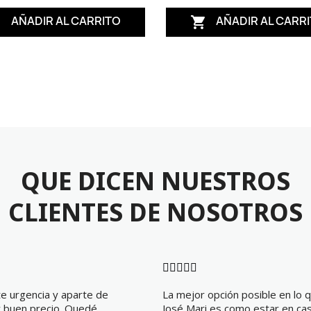
AÑADIR AL CARRITO
AÑADIR AL CARR


QUE DICEN NUESTROS
CLIENTES DE NOSOTROS





te urgencia y aparte de
La mejor opción posible en lo qu
uy buen precio. Quedé
José Mari es como estar en cas